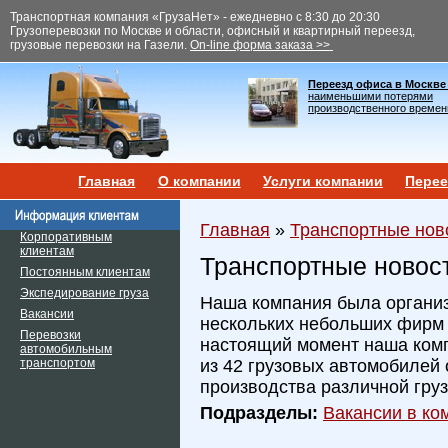
Транспортная компания «ГрузаНет» - ежедневно с 8:30 до 20:30
Грузоперевозки по Москве и области, офисный и квартирный переезд,
грузовые перевозки на Газели.
On-line форма заказа >>
Переезд офиса в Москве
наименьшими потерями
производственного времен
Главная
О компании
Услуги компании
Перее
Главная
»
Транспортные нов
Корпоративным
клиентам
Транспортные новос
Постоянным клиентам
Экспедирование груза
Наша компания была организ
Вакансии
нескольких небольших фирм и
Перевозки
настоящий момент наша ком
автомобильным
транспортом
из 42 грузовых автомобилей 
производства различной гру
Подразделы:
Вакансии в ком