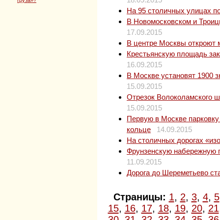
На 95 столичных улицах п
В Новомосковском и Троицк
17.09.2015
В центре Москвы откроют 
Крестьянскую площадь зак
16.09.2015
В Москве установят 1900 
15.09.2015
Отрезок Волоколамского ш
15.09.2015
Первую в Москве парковку
кольце
14.09.2015
На столичных дорогах «из
Фрунзенскую набережную п
11.09.2015
Дорога до Шереметьево ста
Страницы:
1
,
2
,
3
,
4
,
5
15
,
16
,
17
,
18
,
19
,
20
,
21
30
,
31
,
32
,
33
,
34
,
35
,
36