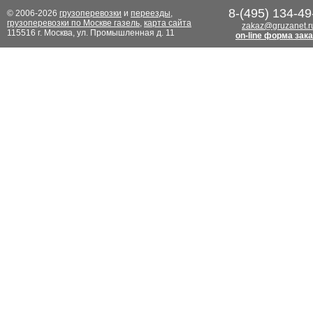
8-(495) 134-49
© 2006-2026
грузоперевозки
и
переезды
,
грузоперевозки по Москве газель
,
карта сайта
zakaz@gruzanet.r
115516 г. Москва, ул. Промышленная д. 11
on-line форма зак