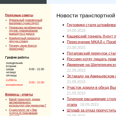
Новости транспортной
Полезные советы
Идеальный упаковочный
материал существует!
Грузовики стали штрафова
Перевозка негабаритных
24.09.2015
грузов: планирование
маршрута и дорога
Каширский тоннель будут 
Комфортный переезд в
другую страну
Пересечение МКАД с Профс
Почему люди боятся
23.09.2015
переездов?
Потаповский переулок ста
График работы
Россиян хотят лишать прав
понедельник
Движение на Шелепихинско
вторник
среда
9:00 - 21:00
22.09.2015
четверг
пятница
Эстакаду на Аминьевском 
суббота
21.09.2015
9:00 - 21:00
воскресенье
Участок дороги в обход В
21.09.2015
Вопросы - ответы
Точечное расширение столи
Какой транспорт, кроме
автомобильного,
этапа
18.09.2015
используют при переездах?
Штраф за отказ пропустить
Существует ли у Вас
услуга «Страхование
18.09.2015
груза»?