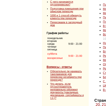
C чего начинаются
грузоперевозки?
П
Подготовка помещения при
Мо
офисном переезде
Мо
1000 и 1 способ обмануть
Пе
клиента при переезде
Пл
Переезжаем в загородный
дом
В 
М
График работы
Во
понедельник
10
вторник
На
среда
9:00 - 21:00
четверг
П
пятница
Вл
суббота
Ро
9:00 - 21:00
воскресенье
Мо
От
Вопросы - ответы
Р
Обязательно ли нанимать
Ст
такелажников для
перевозки негабарита при
Б
переезде?
С 
Что делать, если
ЦК
грузоотправитель
неправильно оформил
В
документы (накладные,
декларации, сертификаты и
т.п.)?
Стран
20
,
21