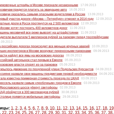
арковочные штрафы в Москве признали незаконными
17.09.2013
сквичам придется платить за эвакуацию авто
16.09.2013
сквичи оказались самыми опасными водителями в России
13.09.2013
рвый участок дороги «Москва – Петербург» откроют в 2014 году
12.09.2013
атные дроги в Росси протянутся на 2 500 километров
12.09.2013
Москве хотят построить 400 километров дорог
11.09.2013
ашины москвичей все реже вывозят на штрафстоянки
11.09.2013
дители выплатили 5 миллионов рублей за парковку перед троллейбусами
.09.2013
 российских дорогах происходит все меньше крупных аварий
10.09.2013
еших инспекторов в Москве вооружат переносными парконами
09.09.2013
асти найдут все ямы на московских дорогах
06.09.2013
ссийский авторынок стал первым в Европе
05.09.2013
сковские власти спорят из-за парковок
05.09.2013
крылось движение по продленной улице Подольских Курсантов
04.09.2013
оссияне назвали свои машины предметами первой необходимости
04.09.201
ала известна примерная стоимость проезда по ЦКАД
03.09.2013
рюссель назвали самым «пробочным» городом в Европе
03.09.2013
Ярославского шоссе уберут светофоры
02.09.2013
АД обойдется в 300 миллиардов рублей
30.08.2013
 столице появятся мобильные светофоры
29.08.2013
ицы:
1
,
2
,
3
,
4
,
5
,
6
,
7
,
8
,
9
,
10
,
11
,
12
,
13
,
14
,
15
,
16
,
17
,
18
,
19
,
22
,
23
,
24
,
25
,
26
,
27
,
28
,
29
,
30
,
31
,
32
,
33
,
34
,
35
,
36
,
37
,
38
,