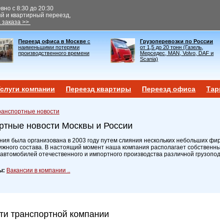
но с 8:30 до 20:30
ый и квартирный переезд,
 заказа >>
Переезд офиса в Москве
с
Грузоперевозки по России
наименьшими потерями
от 1,5 до 20 тонн (Газель,
производственного времени
Мерседес, MAN, Volvo, DAF и
Scania)
слуги компании
Переезд квартиры
Переезд офиса
Тар
ранспортные новости
ртные новости Москвы и России
ия была организована в 2003 году путем слияния нескольких небольших фир
ижного состава. В настоящий момент наша компания располагает собственн
 автомобилей отечественного и импортного производства различной грузопо
ы:
Вакансии в компании ..
ти транспортной компании