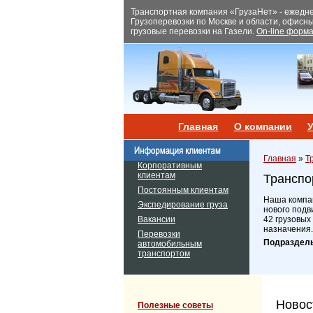
Транспортная компания «ГрузаНет» - ежеднев
Грузоперевозки по Москве и области, офисн
грузовые перевозки на Газели.
On-line форма
Главная
О компании
У
Главная
»
Т
Корпоративным
клиентам
Транспо
Постоянным клиентам
Наша компан
Экспедирование груза
нового подв
Вакансии
42 грузовых
назначения.
Перевозки
Подраздел
автомобильным
транспортом
Новос
Полезные советы