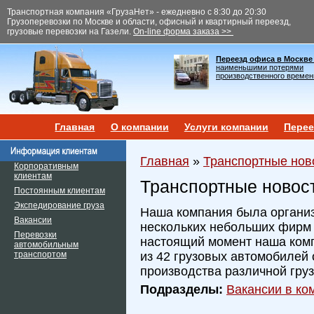
Транспортная компания «ГрузаНет» - ежедневно с 8:30 до 20:30
Грузоперевозки по Москве и области, офисный и квартирный переезд,
грузовые перевозки на Газели.
On-line форма заказа >>
Переезд офиса в Москве
наименьшими потерями
производственного времен
Главная
О компании
Услуги компании
Перее
Главная
»
Транспортные нов
Корпоративным
клиентам
Транспортные новос
Постоянным клиентам
Экспедирование груза
Наша компания была организ
Вакансии
нескольких небольших фирм и
Перевозки
настоящий момент наша ком
автомобильным
транспортом
из 42 грузовых автомобилей 
производства различной гру
Подразделы:
Вакансии в ком