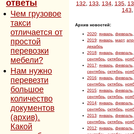
ответы
132
,
133
,
134
,
135
,
13
143
Чем грузовое
такси
Архив новостей:
отличается от
2020
:
январь
,
февраль
простой
2019
:
январь
,
март
,
апр
декабрь
перевозки
2018
:
январь
,
февраль
мебели?
сентябрь
,
октябрь
,
ноя
2017
:
январь
,
февраль
Нам нужно
сентябрь
,
октябрь
,
ноя
2016
:
январь
,
февраль
перевезти
сентябрь
,
октябрь
,
ноя
большое
2015
:
январь
,
февраль
количество
сентябрь
,
октябрь
,
ноя
2014
:
январь
,
февраль
документов
сентябрь
,
октябрь
,
ноя
(архив).
2013
:
январь
,
февраль
сентябрь
,
октябрь
,
ноя
Какой
2012
:
январь
,
февраль