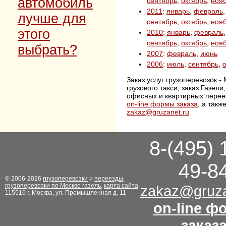
автомобиль
сентябрь
,
октябрь
,
ноя
2011
:
январь
,
февраль
лучше для
сентябрь
,
октябрь
,
ноя
этого
2010
:
январь
,
февраль
сентябрь
,
октябрь
,
ноя
выбрать?
2007
:
февраль
,
июнь
2006
:
июль
,
сентябрь
,
Заказ услуг грузоперевозок -
грузового такси, заказ Газел
офисных и квартирных перее
on-line формы заказа
, а так
zakaz@gruzanet.ru
8-(495) 
49-8
© 2006-2026
грузоперевозки
и
переезды
,
грузоперевозки по Москве газель
,
карта сайта
zakaz@gruza
115516 г. Москва, ул. Промышленная д. 11
on-line ф
заказ