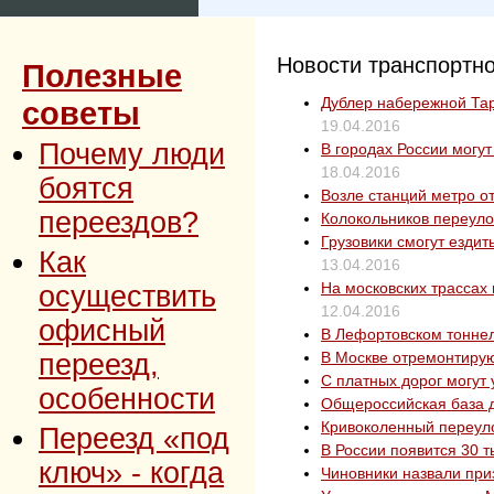
Новости транспортн
Полезные
Дублер набережной Та
советы
19.04.2016
Почему люди
В городах России могут
18.04.2016
боятся
Возле станций метро о
переездов?
Колокольников переуло
Грузовики смогут ездит
Как
13.04.2016
На московских трассах
осуществить
12.04.2016
офисный
В Лефортовском тонне
переезд,
В Москве отремонтирую
С платных дорог могут
особенности
Общероссийская база 
Кривоколенный переуло
Переезд «под
В России появится 30 т
ключ» - когда
Чиновники назвали при