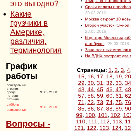
Улицы на юго-востоке 
это выгодно?
Сроки оплаты штрафов 
Какие
30.03.2016
Москва откроет 10 нов
грузчики в
Второй участок Южной р
Америке,
28.03.2016
В центре Москвы зараб
различия,
автобусов
25.03.2016
терминология
Зона платных стоянок 
На ВДНХ построят две 
График
Страницы:
1
,
2
,
3
,
4
работы
15
,
16
,
17
,
18
,
19
,
2
29
,
30
,
31
,
32
,
33
,
3
понедельник
43
,
44
,
45
,
46
,
47
,
4
вторник
среда
9:00 - 21:00
57
,
58
,
59
,
60
,
61
,
6
четверг
пятница
71
,
72
,
73
,
74
,
75
,
7
суббота
9:00 - 21:00
85
,
86
,
87
,
88
,
89
,
9
воскресенье
99
,
100
,
101
,
102
,
10
110
,
111
,
112
,
113
,
11
Вопросы -
121
,
122
,
123
,
124
,
12