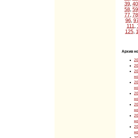
39
,
40
58
,
59
77
,
78
96
,
9
111
,
125
,
Архив но
2
2
2
н
2
н
2
н
2
н
2
н
2
н
2