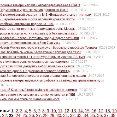
орожные камеры «ловят» автовладельцев без ОСАГО
14.08.2017
Подмосковье удвоится число дорожных камер
11.08.2017
0-километровый участок на М-1 «Беларусь» станет платным
10.08.2017
а Шереметьевском шоссе отремонтировали мосты
09.08.2017
ссийский авторынок подрос на 18%
08.08.2017
ксистов хотят пустить в пешеходные зоны Москвы
07.08.2017
рода и курорты хотят закрыть для бензиновых авто
06.08.2017
а отрезка Северо-Восточной хорды будут платными
03.08.2017
ерскую улицу перекроют с 5 по 7 августа
02.08.2017
Новой Москве построили трассу от Боровского шоссе до Троицка
02.08.2017
ЦАО появились новые бесплатные парковки для такси
31.07.2017
 трассе из Москвы в Петербург открыли участок 130 км/ч
28.07.2017
е столичные зоны открыли платные парковки
27.07.2017
дителям хотят доверить выбор номерных знаков
26.07.2017
чти все дороги Подмосковья обновят разметку
25.07.2017
зле Белорусского вокзала сняли ограничения для машин
24.07.2017
орожные камеры научатся штрафовать за выезд на трамвайные пути
.07.2017
льшой Каменный мост в Москве закроют на ремонт
20.07.2017
аки запрета остановки и стоянки останутся в ПДД
19.07.2017
 юге Москвы открыли Нагатинский мост
18.07.2017
ицы:
1
,
2
,
3
,
4
,
5
,
6
,
7
,
8
,
9
,
10
,
11
,
12
,
13
,
14
,
15
,
16
,
17
,
18
,
19
,
22
,
23
,
24
,
25
,
26
,
27
,
28
,
29
,
30
,
31
,
32
,
33
,
34
,
35
,
36
,
37
,
38
,