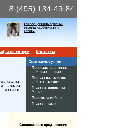
8-(495) 134-49-84
Как осуществить офисный
переезд, особенности и
советы
ифы на услуги
Контакты
Переезды: квартирные,
офисные, дачные
Погрузо-разгрузочные
работы, грузчики
м и закупки
ым парком из
Грузовые перевозки по
дъемности и
Москве
Перевозка мебели
Грузовое такси
Специальные предложения