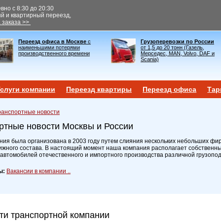
но с 8:30 до 20:30
ый и квартирный переезд,
 заказа >>
Переезд офиса в Москве
с
Грузоперевозки по России
наименьшими потерями
от 1,5 до 20 тонн (Газель,
производственного времени
Мерседес, MAN, Volvo, DAF и
Scania)
слуги компании
Переезд квартиры
Переезд офиса
Тар
ранспортные новости
ртные новости Москвы и России
ия была организована в 2003 году путем слияния нескольких небольших фир
ижного состава. В настоящий момент наша компания располагает собственн
 автомобилей отечественного и импортного производства различной грузопо
ы:
Вакансии в компании ..
ти транспортной компании