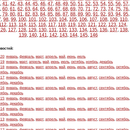
,
41
,
42
,
43
,
44
,
45
,
46
,
47
,
48
,
49
,
50
,
51
,
52
,
53
,
54
,
55
,
56
,
57
,
,
60
,
61
,
62
,
63
,
64
,
65
,
66
,
67
,
68
,
69
,
70
,
71
,
72
,
73
,
74
,
75
,
76
,
,
79
,
80
,
81
,
82
,
83
,
84
,
85
,
86
,
87
,
88
,
89
,
90
,
91
,
92
,
93
,
94
,
95
,
7
,
98
,
99
,
100
,
101
,
102
,
103
,
104
,
105
,
106
,
107
,
108
,
109
,
110
,
112
,
113
,
114
,
115
,
116
,
117
,
118
,
119
,
120
,
121
,
122
,
123
,
124
,
126
,
127
,
128
,
129
,
130
,
131
,
132
,
133
,
134
,
135
,
136
,
137
,
138
,
139
,
140
,
141
,
142
,
143
,
144
,
145
,
146
востей:
020
:
январь
,
февраль
,
март
,
апрель
,
май
,
июнь
,
июль
019
:
январь
,
март
,
апрель
,
май
,
июнь
,
июль
,
октябрь
,
ноябрь
,
декабрь
018
:
январь
,
февраль
,
март
,
апрель
,
май
,
июнь
,
июль
,
август
,
сентябрь
,
октябрь
,
оябрь
,
декабрь
017
:
январь
,
февраль
,
март
,
апрель
,
май
,
июнь
,
июль
,
август
,
сентябрь
,
октябрь
,
оябрь
,
декабрь
016
:
январь
,
февраль
,
март
,
апрель
,
май
,
июнь
,
июль
,
август
,
сентябрь
,
октябрь
,
оябрь
,
декабрь
015
:
январь
,
февраль
,
март
,
апрель
,
май
,
июнь
,
июль
,
август
,
сентябрь
,
октябрь
,
оябрь
,
декабрь
014
:
январь
,
февраль
,
март
,
апрель
,
май
,
июнь
,
июль
,
август
,
сентябрь
,
октябрь
,
оябрь
,
декабрь
013
:
январь
,
февраль
,
март
,
апрель
,
май
,
июнь
,
июль
,
август
,
сентябрь
,
октябрь
,
оябрь
,
декабрь
012
:
январь
,
февраль
,
март
,
апрель
,
май
,
июнь
,
июль
,
август
,
сентябрь
,
октябрь
,