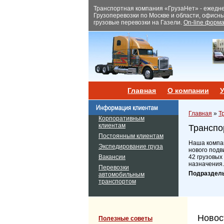
Транспортная компания «ГрузаНет» - ежеднев
Грузоперевозки по Москве и области, офисн
грузовые перевозки на Газели.
On-line форма
Главная
О компании
У
Главная
»
Т
Корпоративным
клиентам
Транспо
Постоянным клиентам
Наша компан
Экспедирование груза
нового подв
Вакансии
42 грузовых
назначения.
Перевозки
Подраздел
автомобильным
транспортом
Новос
Полезные советы