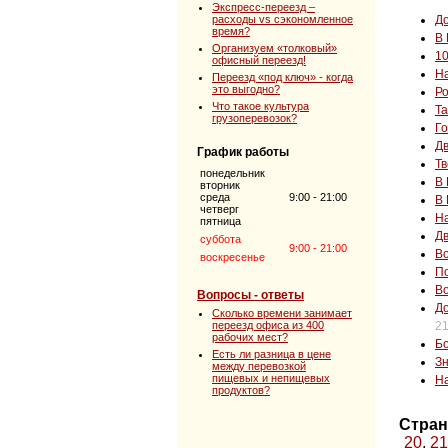
Экспресс-переезд –
расходы vs сэкономленное
Д
время?
В 
Организуем «толковый»
10
офисный переезд!
Н
Переезд «под ключ» - когда
это выгодно?
Ро
Что такое культура
Та
грузоперевозок?
Го
Дв
График работы
Тв
понедельник
В 
вторник
среда
9:00 - 21:00
В 
четверг
На
пятница
Дв
суббота
9:00 - 21:00
Во
воскресенье
По
Во
Вопросы - ответы
Д
Сколько времени занимает
переезд офиса из 400
21
рабочих мест?
Бо
Есть ли разница в цене
Зн
между перевозкой
пищевых и непищевых
На
продуктов?
Стран
20
,
21